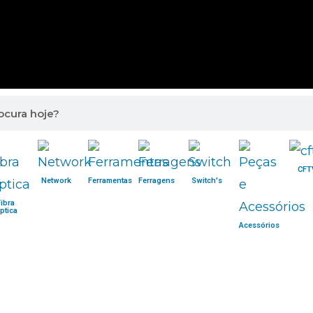
CFT
Network
Ferramentas
Ferragens
Switch's
Fibra
ptica
Acessórios