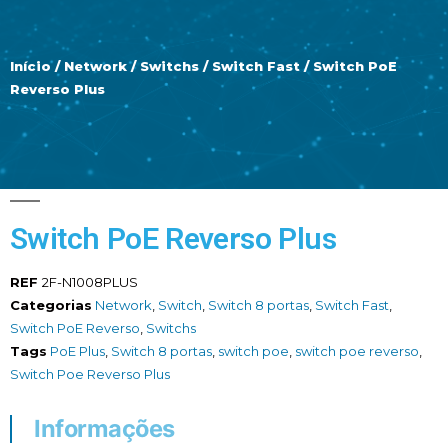
Início
/
Network
/
Switchs
/
Switch Fast
/ Switch PoE
Reverso Plus
Switch PoE Reverso Plus
REF
2F-N1008PLUS
Categorias
Network
,
Switch
,
Switch 8 portas
,
Switch Fast
,
Switch PoE Reverso
,
Switchs
Tags
PoE Plus
,
Switch 8 portas
,
switch poe
,
switch poe reverso
,
Switch Poe Reverso Plus
Informações