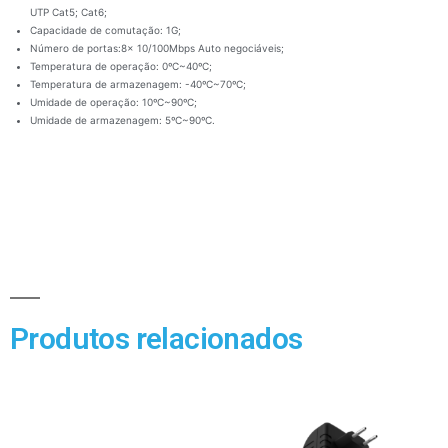
UTP Cat5; Cat6;
Capacidade de comutação: 1G;
Número de portas:8x 10/100Mbps Auto negociáveis;
Temperatura de operação: 0ºC~40ºC;
Temperatura de armazenagem: -40ºC~70ºC;
Umidade de operação: 10ºC~90ºC;
Umidade de armazenagem: 5ºC~90ºC.
Produtos relacionados