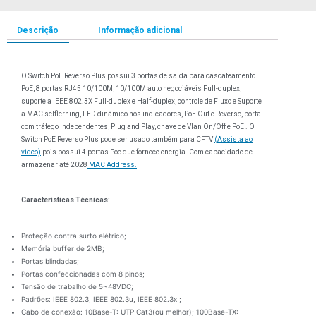
Descrição
Informação adicional
O Switch PoE Reverso Plus possui 3 portas de saída para cascateamento
PoE, 8 portas RJ45 10/100M, 10/100M auto negociáveis Full-duplex,
suporte a IEEE 802.3X Full-duplex e Half-duplex, controle de Fluxo e Suporte
a MAC selflerning, LED dinâmico nos indicadores, PoE Out e Reverso, porta
com tráfego Independentes, Plug and Play, chave de Vlan On/Off e PoE . O
Switch PoE Reverso Plus pode ser usado também para CFTV
(Assista ao
video)
pois possui 4 portas Poe que fornece energia. Com capacidade de
armazenar até 2028
MAC Address.
Características Técnicas:
Proteção contra surto elétrico;
Memória buffer de 2MB;
Portas blindadas;
Portas confeccionadas com 8 pinos;
Tensão de trabalho de 5~48VDC;
Padrões: IEEE 802.3, IEEE 802.3u, IEEE 802.3x ;
Cabo de conexão: 10Base-T: UTP Cat3(ou melhor); 100Base-TX: