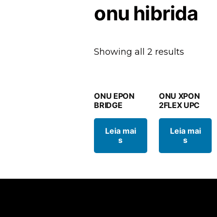
onu hibrida
Showing all 2 results
ONU EPON
ONU XPON
BRIDGE
2FLEX UPC
Leia mai
Leia mai
s
s