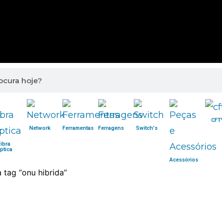
CFT
Network
Ferramentas
Ferragens
Switch's
Fibra
ptica
Acessórios
tag “onu hibrida”