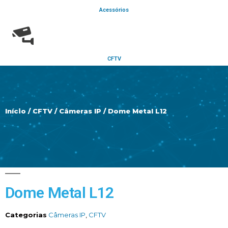
Acessórios
CFTV
Início
/
CFTV
/
Câmeras IP
/ Dome Metal L12
Dome Metal L12
Categorias
Câmeras IP
,
CFTV