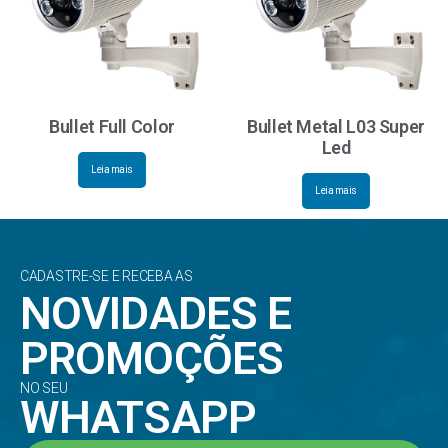
Bullet Full Color
Bullet Metal L03 Super
Led
Leia mais
Leia mais
CADASTRE-SE E RECEBA AS
NOVIDADES E
PROMOÇÕES
NO SEU
WHATSAPP