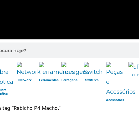
CFT
Network
Ferramentas
Ferragens
Switch's
Fibra
ptica
Acessórios
 tag “Rabicho P4 Macho.”