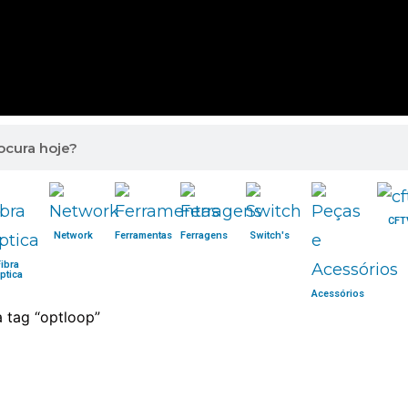
CFT
Network
Ferramentas
Ferragens
Switch's
Fibra
ptica
Acessórios
 tag “optloop”